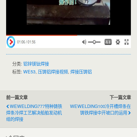
分类:
铝锌镁钛焊接
标签:
WE53
,
压铸铝焊接视频
,
焊接压铸铝
前一篇文章
下一篇文章
WEWELDING777特种铸铁
WEWELDING100冷开槽焊条在
焊条冷焊工艺解决船舶发动机
铸铁焊接中开坡口的运用
组的焊接