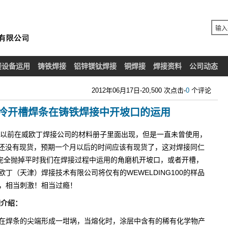
接设备运用
铸铁焊接
铝锌镁钛焊接
铜焊接
焊接资料
公司动态
2012年06月17日-20,500 次点击-
0
个评论
100冷开槽焊条在铸铁焊接中开坡口的运用
以前在威欧丁焊接公司的材料册子里面出现，但是一直未曾使用，
陆市场还没有现货，预期一个月以后的时间应该有现货了，这对焊接同仁
以完全抛掉平时我们在焊接过程中运用的角磨机开坡口，或者开槽，
丁（天津）焊接技术有限公司将仅有的WEWELDING100的样品
，相当刺激！相当过瘾！
理介绍：
在焊条的尖端形成一坩埚，当熔化时，涂层中含有的稀有化学物产