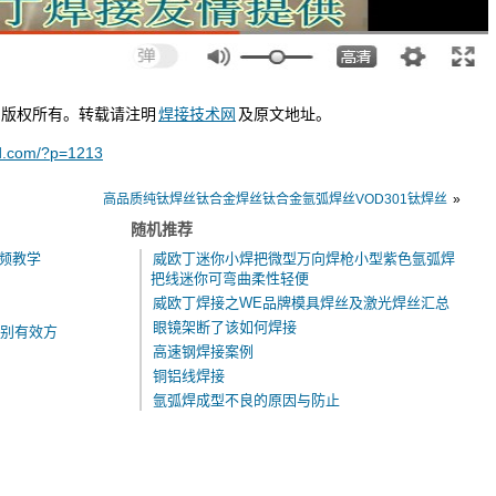
版权所有。转载请注明
焊接技术网
及原文地址。
ld.com/?p=1213
高品质纯钛焊丝钛合金焊丝钛合金氩弧焊丝VOD301钛焊丝
»
随机推荐
视频教学
威欧丁迷你小焊把微型万向焊枪小型紫色氩弧焊
把线迷你可弯曲柔性轻便
威欧丁焊接之WE品牌模具焊丝及激光焊丝汇总
眼镜架断了该如何焊接
别有效方
高速钢焊接案例
铜铝线焊接
氩弧焊成型不良的原因与防止