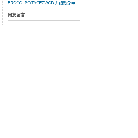
BROCO PC/TACEZWOD 升级款免电金属弧水陆两用便携切割器
网友留言