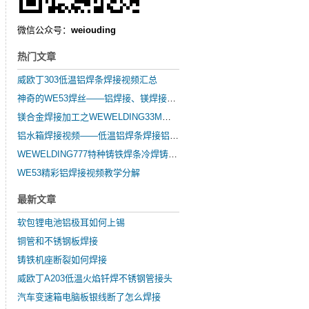
微信公众号：
weiouding
热门文章
威欧丁303低温铝焊条焊接视频汇总
神奇的WE53焊丝——铝焊接、镁焊接、锌焊接
镁合金焊接加工之WEWELDING33M镁合金焊丝的简要介绍
铝水箱焊接视频——低温铝焊条焊接铝水箱
WEWELDING777特种铸铁焊条冷焊铸铁发动机缸体基座
WE53精彩铝焊接视频教学分解
最新文章
软包锂电池铝极耳如何上锡
铜管和不锈钢板焊接
铸铁机座断裂如何焊接
威欧丁A203低温火焰钎焊不锈钢管接头
汽车变速箱电脑板银线断了怎么焊接