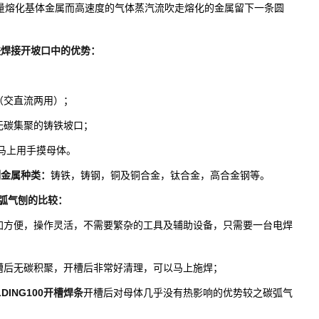
热量熔化基体金属而高速度的气体蒸汽流吹走熔化的金属留下一条圆
铁焊接开坡口中的优势：
（交直流两用）；
无碳集聚的铸铁坡口；
以马上用手摸母体。
割金属种类：
铸铁，铸钢，铜及铜合金，钛合金，高合金钢等。
与碳弧气刨的比较：
加方便，操作灵活，不需要繁杂的工具及辅助设备，只需要一台电焊
槽后无碳积聚，开槽后非常好清理，可以马上施焊；
LDING100开槽焊条
开槽后对母体几乎没有热影响的优势较之碳弧气