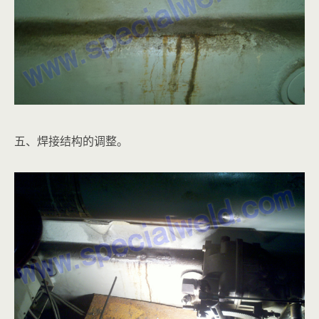
五、焊接结构的调整。