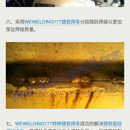
六、采用
WEWELDING777铸铁焊条
分段跳跃焊接以更加
保证焊接质量。
七、
WEWELDING777特种铸铁焊条
成功的解决
铸铁裂纹