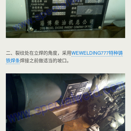
二、裂纹处在立焊的角度，采用
WEWELDING777特种铸
铁焊条
焊接之前做适当的坡口。