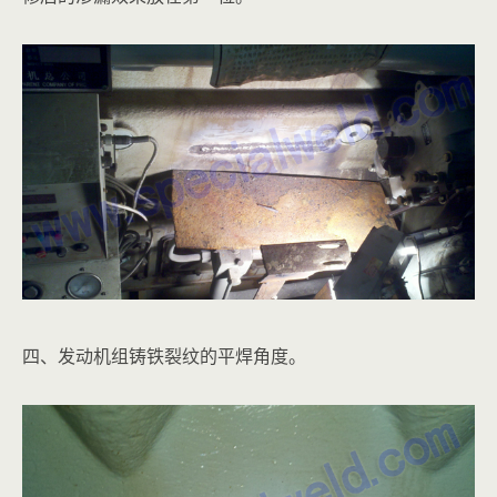
四、发动机组铸铁裂纹的平焊角度。