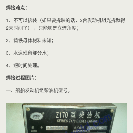
焊接难点：
1、不可以拆装（如果要拆装的话，2台发动机组光拆就得
2天时间了） ，只能够是立焊角度；
2、铸铁母体材料未知；
3、水道残留部分水；
4、短时间处理。
焊接过程图片：
一、船舶发动机组柴油机型号。