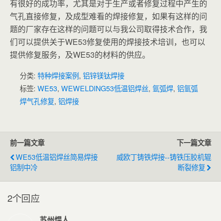
有很好的成功率，尤其是对于生产或者修复过程中产生的
气孔直接修复，及成型难看的焊接修复，如果有这样的问
题的厂家存在这样的问题可以与我公司取得技术合作，我
们可以提供关于WE53修复使用的焊接技术培训，也可以
提供修复服务，及WE53的材料的供应。
分类:
特种焊接案例
,
铝锌镁钛焊接
标签:
WE53
,
WEWELDING53低温铝焊丝
,
氩弧焊
,
铝氩弧
焊气孔修复
,
铝焊接
前一篇文章
下一篇文章
WE53低温铝焊丝简易焊接
威欧丁铸铁焊接--铸铁压胶机辊
铝制中冷
断裂修复
2个回应
苏州焊人