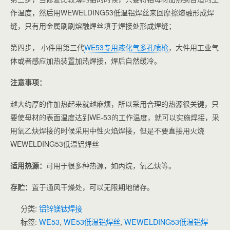
作温度，然后用
WEWELDING
53低温铝
焊丝
来回摩擦熔融形成焊
缝，只有用金属刷刷熔融焊丝填于焊接处形成焊缝；
第四步， 小件用第三代
WE53专用液化气多孔喷枪
，大件用工业气
体或者感应加热装置加热焊接，焊后自然缓冷。
注意事项：
越大约厚的件加热起来就越麻烦，所以采用合理的热源很关键，只
要使母材的表面温度达到WE-53的工作温度，就可以实施焊接，采
用氧乙炔焊接的时候采用中性火焰焊接，但是不要直接用火烧
WEWELDING
53低温铝
焊丝
适用热源：
可用于很多种热源，如丙烷，氧乙炔等。
存贮：
置于通风干燥处，可以无限期地储存。
分类:
铝锌镁钛焊接
标签:
WE53
,
WE53低温铝焊丝
,
WEWELDING53低温铝焊