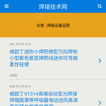
焊接技术网
分类 ›
焊接设备运用
2021 年 9 月 16 日
威欧丁迷你小焊把微型万向焊枪
小型紫色氩弧焊把线迷你可弯曲
柔性轻便
无回应
2020 年 6 月 29 日
威欧丁V1314高端自动变光焊接
焊帽面罩带呼吸器电动送风高清