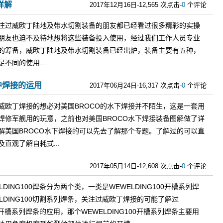
详解
2017年12月16日-12,565 次点击-
0
个评论
注过威欧丁陆地及带水切割装备的朋友都已经看过很多精彩的实操
朋友也迫不及待地想将这些装备投入使用，经过我们工作人员专业
的筹备，威欧丁陆地及带水切割装备已经出炉，装备主要有五种，
不同的使用...
中焊接的运用
2017年06月24日-16,317 次点击-
0
个评论
威欧丁焊接的想必对美国BROCO的水下焊接并不陌生，这是一套用
焊修军舰用的玩意，之前也对美国BROCO水下焊接装备图解做了详
解美国BROCO水下焊接的可以先去了解那个专题。了解过的可以直
直观了解自耗式...
2017年05月14日-12,608 次点击-
0
个评论
LDING100焊条分为两个类，一类是WEWELDING100开槽系列焊
LDING100切割系列焊条，关注过威欧丁焊接的可能了解过
00开槽系列焊条的应用，那个WEWELDING100开槽系列焊条主要用