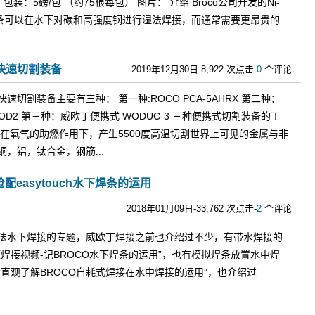
 包装：5磅/包 （约75根每包） 图片： 介绍 Broco公司开发的Ni-
式焊条可以在水下对碳和高强度钢进行湿法焊接，而通常需要更昂贵的
快速切割装备
2019年12月30日-8,922 次点击-
0
个评论
速切割装备主要有三种： 第一种:ROCO PCA-5AHRX 第二种：
CMOD2 第三种：威欧丁便携式 WODUC-3 三种便携式切割装备的工
条在氧气的助燃作用下，产生5500度高温切割世界上可见的金属与非
，铝，钛合金，钢筋...
配easytouch水下焊条的运用
2018年01月09日-33,762 次点击-
2
个评论
法水下焊接的专题，威欧丁焊接之前也介绍过不少，有带水焊接的
焊接视频-记BROCO水下焊条的运用”，也有模拟焊条放置水中焊
“直观了解BROCO自耗式焊接在水中焊接的运用”，也介绍过