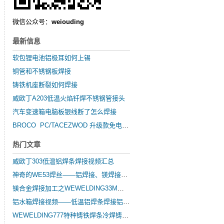
微信公众号：
weiouding
最新信息
软包锂电池铝极耳如何上锡
铜管和不锈钢板焊接
铸铁机座断裂如何焊接
威欧丁A203低温火焰钎焊不锈钢管接头
汽车变速箱电脑板银线断了怎么焊接
BROCO PC/TACEZWOD 升级款免电金属弧水陆两用便携切割器
热门文章
威欧丁303低温铝焊条焊接视频汇总
神奇的WE53焊丝——铝焊接、镁焊接、锌焊接
镁合金焊接加工之WEWELDING33M镁合金焊丝的简要介绍
铝水箱焊接视频——低温铝焊条焊接铝水箱
WEWELDING777特种铸铁焊条冷焊铸铁发动机缸体基座