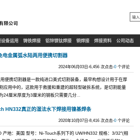
接设备运用
铸铁焊接
铝锌镁钛焊接
铜焊接
焊接资料
公司动态
升级款免电金属弧水陆两用便携切割器
2024年06月03日-6,456 次点击-
0
个评论
水陆两用便携切割器是一款纯进口美式切割装备，最早构想设计用于在厚
割应用中的，这款用于救援和重建的超轻型破拆系统，是切割能量
24厘米厚度为3厘米的钢板只需要几分...
uch HN332真正的湿法水下焊接用镍基焊条
2020年10月07日-8,416 次点击-
0
个评论
 产地：美国 型号：Ni-Touch系列下的 UW/HN332 规格：3/32″(相