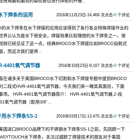
法用角磨机磨到的裂纹部位进行焊前的开槽...
O水下焊条的运用
2016年11月23日-14,469 次点击-
0
个评论
CO的水下焊条在水下焊接的应用应该得到了各行各业特殊焊接作业的
世界公认为是水下很安全，焊接效果比较理想的水下焊条之一，很
视频已经见证了这一点，经典BROCO水下焊接比如BROCO自耗式
，而这次我们是将...
-4401氧气调节器
2016年10月23日-9,107 次点击-
0
个评论
直在诸多关于美国BROCO水下切割和水下焊接专题中提到BROCO
二段式HVR-4401氧气调节器，今天我们来一睹其真面目，下面
。 HVR-4401氧气调节器简介： HVR-4401氧气调节器,2-段
401氧气调节器（配用3/8“...
用水下焊条SS-1
2016年03月17日-13,475 次点击-
0
个评论
美国进口BROCO品牌下的不锈钢水下焊条SS-1之前，先回顾一下
EASYTOUCH水下焊条，关注过威欧丁焊接技术的朋友对于美国