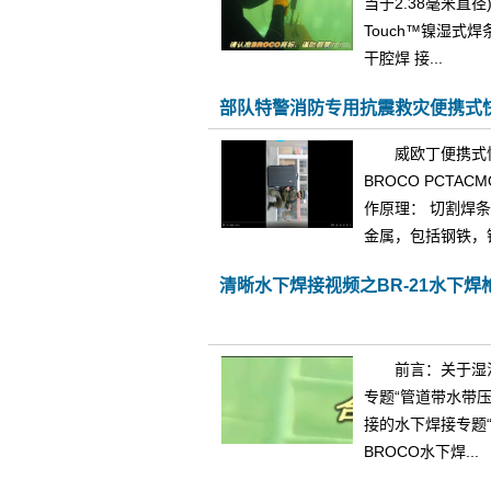
当于2.38毫米直径)
Touch™镍湿
干腔焊 接...
部队特警消防专用抗震救灾便携式
威欧丁便携式快
BROCO PCTA
作原理： 切割焊
金属，包括钢铁，铜
清晰水下焊接视频之BR-21水下焊枪
前言：关于湿
专题“管道带水带压
接的水下焊接专题
BROCO水下焊...