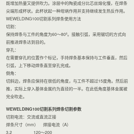
既增加热量又提供吹力。涂层中的陶瓷成分比芯丝熔化慢，在焊条
尖端形成杯状。此杯状起一种坩埚作用并支持继续发生热反作用。
WEWELDING100切割系列焊条使用方法
切割：
保持焊条与工件的角度为60～80º。接触引弧，采用锯切的方式向
前推进焊条达到目的。
穿孔：
在需要穿孔的位置作个标记，手持焊条基本保持与工件垂直，然后
引弧，上下移动焊条直至穿孔完成。
倒角：
切斜边，焊条应保持在很低的角度，与工件不超过15度角。然后前
推，实际上穿入基体金属约为直径的一半。在此低角度基体金属被
完全吹走。
WEWELDING100切割系列焊条切割参数
切割电流：交流或直流正接
焊条尺寸（mm） 焊接电流（A）
3.2 120～200