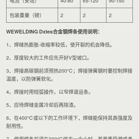
电流（安培）
40-80
65-120
90-150
包装重量（磅）
2
2
2
WEWELDING Dxtes合金钢焊条使用说明：
1、焊缝热膨胀-收缩率较低，使开裂的机会降低。
2、厚度较大的工件应先开好V型坡口。
3、焊接高碳钢前须预热200℃；焊接弹簧钢时要控制焊接
温度，以防弹簧软化。
4、焊接时用短弧操作，以窄焊道运条。
5、应待焊缝金属冷却后再除渣。
6、在400℃或以下的工作环境下，焊缝能保持其高强度及
耐用性。
7、使用焊条前须在300℃烘干一个小时，若严重受潮或者