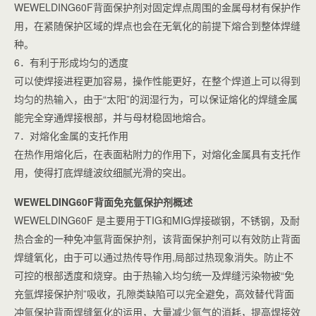
WEWELDING60F背面保护剂对固定焊点周围的金属母材有保护作
用，在紧随保护区域的焊点也会在无氧化的前提下熔合到整体焊缝
种。
6．有利于形成均匀的透度
可以使焊接进程更加容易，操作性能更好，在整个焊道上可以得到
均匀的热输入，由于“太阳”的润湿行为，可以保证熔化的焊缝金属
能完全穿通焊接根部，并与母材稳固地熔合。
7．对熔化金属的支托作用
在热作用熔化后，在表面粘附力的作用下，对熔化金属具有支托作
用，使得打底焊缝波纹细腻光滑的突出。
WEWELDING60F背面免充氩保护剂概述
WEWELDING60F 是主要用于TIG和MIG焊接碳钢，不锈钢，及耐
热合金的一种免冲氩背面保护剂，该背面保护剂可以有效防止背面
焊缝氧化，由于可以通过热传导作用,局部过热现象消失。防止不
可控的根部透度和烧穿。由于热输入均匀统一及焊缝污染物被“免
充氩焊接保护剂”吸收，孔隙类缺陷可以完全避免，高效替代背面
冲氩保护背面焊缝氧化的运用，大量减少氩气的消耗，提高焊接效