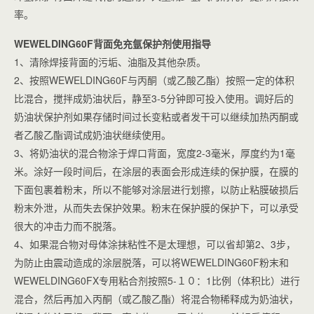
率。
WEWELDING60F背面免充氩保护剂使用指导
1、清除焊接背面的污垢、油脂及其他杂质。
2、按照WEWELDING60F与丙酮（或乙酸乙酯）按照一定的体积
比混合，搅拌成奶油状后，静至3-5分钟即可投入使用。调好后的
奶油状保护剂如果存储时间过长变粘或者发干可以继续加热丙酮或
者乙酸乙酯调试成奶油状继续使用。
3、将奶油状的混合物涂于焊口背面，宽度2-3毫米，厚度约为1毫
米。涂好一段时间后，在涂层的表面会形成连续的保护膜，在膜的
下面包裹着粉末，所以不能够对涂层进行划擦，以防止粘膜破损后
粉末外泄，从而失去保护效果。粉末在保护膜的保护下，可以承受
很大的冲击力而不脱落。
4、如果混合物对母体涂抹粘性不是太理想，可以省却第2、3步，
为防止由震动造成的涂层脱落，可以将WEWELDING60F粉末和
WEWELDING60FX专用粘合剂按照5-１０：1比例（体积比）进行
混合，然后再加入丙酮（或乙酸乙酯）将混合物稀释成为奶油状，