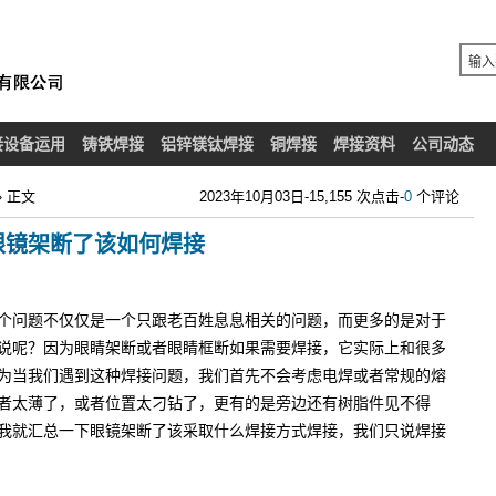
接设备运用
铸铁焊接
铝锌镁钛焊接
铜焊接
焊接资料
公司动态
» 正文
2023年10月03日-15,155 次点击-
0
个评论
眼镜架断了该如何焊接
个问题不仅仅是一个只跟老百姓息息相关的问题，而更多的是对于
说呢？因为眼睛架断或者眼睛框断如果需要焊接，它实际上和很多
为当我们遇到这种焊接问题，我们首先不会考虑电焊或者常规的熔
者太薄了，或者位置太刁钻了，更有的是旁边还有树脂件见不得
我就汇总一下眼镜架断了该采取什么焊接方式焊接，我们只说焊接