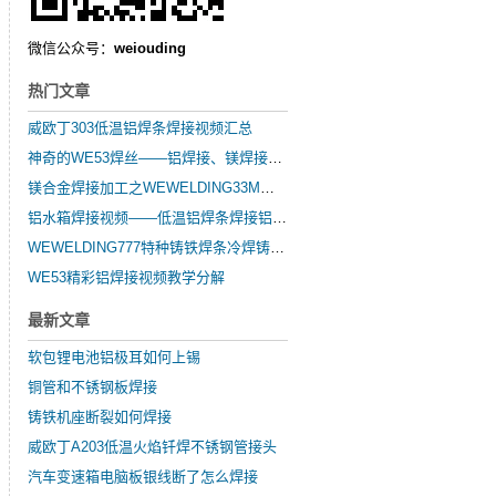
微信公众号：
weiouding
热门文章
威欧丁303低温铝焊条焊接视频汇总
神奇的WE53焊丝——铝焊接、镁焊接、锌焊接
镁合金焊接加工之WEWELDING33M镁合金焊丝的简要介绍
铝水箱焊接视频——低温铝焊条焊接铝水箱
WEWELDING777特种铸铁焊条冷焊铸铁发动机缸体基座
WE53精彩铝焊接视频教学分解
最新文章
软包锂电池铝极耳如何上锡
铜管和不锈钢板焊接
铸铁机座断裂如何焊接
威欧丁A203低温火焰钎焊不锈钢管接头
汽车变速箱电脑板银线断了怎么焊接