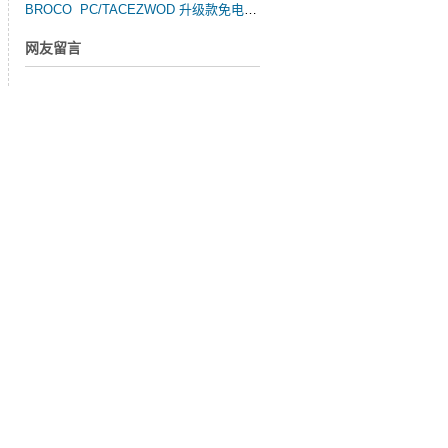
BROCO PC/TACEZWOD 升级款免电金属弧水陆两用便携切割器
网友留言