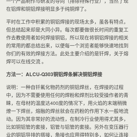
一个产品制作与研发的导向（排除特殊行业），当然了现
在铝焊和铜铝焊接明显多于纯铜焊了。
平时在工作中积累的铜铝焊接的现场太多，虽各有特点，
但总结起来却是大同小异。每次都要做很长时间的重复工
作去教使用者如何焊接铜铝，所以现在将铜铝焊接的相关
的常用的都总结出来，以便每一个浏览者能够快速地找到
你们的有效的焊接方法。此处主要介绍的是钎焊，关于熔
焊可以在线交流 。
方法一：ALCU-Q303铜铝焊条解决铜铝焊接
说明：一种自钎氟化物药剂的铜铝焊丝，在焊接的过程
中，因为不需要使用任何的焊粉和焊剂比较受操作者的青
睐，在母材的温度达400度的情况下，用火焰的末端稍微
燎一下焊丝，熔融的焊丝就会在药粉的作用下水一般地流
动。因为其非常好的流动性，在制冷行业使用得尤其多，
比如铜铝管的套接，铝管与铝管的套接。另外在变压器行
业的铜铝导排的搭接，角接也应用得特别多，如何让连接