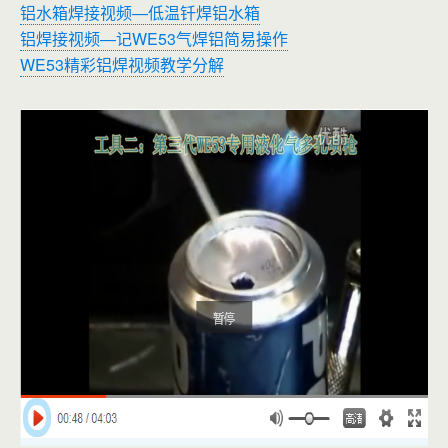
铝水箱焊接视频—低温钎焊铝水箱
铝焊接视频—记WE53气焊铝简易操作
WE53精彩铝焊视频教学分解