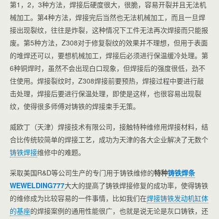
第1，2，3种方法，焊接后硬度很大，很脆，容易开裂并且无法机
械加工。第4种方法，焊接完后当然也无法机械加工，而且一旦焊
接出现裂纹，往往是炸裂，这种情况下工件无法再次焊接而只能报
废。第5种方法，Z308对于修复裂纹的效果并不理想，但用于表面
的堆焊还可以，要想机械加工，焊接后必须进行保温缓冷处理。第
6种铜焊时，虽然不会出现白口现象，但焊接后的强度很低，劲不
住使用。焊接裂纹时，Z308焊接前要预热，焊接过程中要进行敲
击处理，焊接后要进行保温处理，即使是这样，也很容易出现裂
纹，使得很多师傅对铸铁的焊接束手无策。
威欧丁（天津）焊接技术有限公司，接触特种维修用焊接材料，结
合比传统较简单的焊接工艺，成功为天津的各大企业解决了无数个
铸铁焊接
维修中的难题。
采取美国R&D等公司生产的专门用于铸铁维修的
特种
铸铁焊条
WEWELDING777
大大的提高了铸铁焊接修复的成功率，使得铸铁
的维修成为比较容易的一件事情，比如我们在
焊接铸铁发动机缸体
的基座
的焊接案例的通用性能很广，也就是说无论是灰口铸铁，还