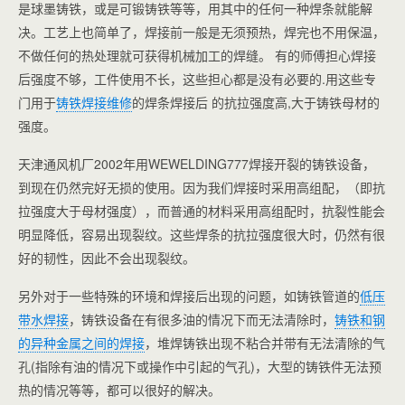
是球墨铸铁，或是可锻铸铁等等，用其中的任何一种焊条就能解
决。工艺上也简单了，焊接前一般是无须预热，焊完也不用保温，
不做任何的热处理就可获得机械加工的焊缝。 有的师傅担心焊接
后强度不够，工件使用不长，这些担心都是没有必要的.用这些专
门用于
铸铁焊接维修
的焊条焊接后 的抗拉强度高,大于铸铁母材的
强度。
天津通风机厂2002年用WEWELDING777焊接开裂的铸铁设备，
到现在仍然完好无损的使用。因为我们焊接时采用高组配，（即抗
拉强度大于母材强度），而普通的材料采用高组配时，抗裂性能会
明显降低，容易出现裂纹。这些焊条的抗拉强度很大时，仍然有很
好的韧性，因此不会出现裂纹。
另外对于一些特殊的环境和焊接后出现的问题，如铸铁管道的
低压
带水焊接
，铸铁设备在有很多油的情况下而无法清除时，
铸铁和钢
的异种金属之间的焊接
，堆焊铸铁出现不粘合并带有无法清除的气
孔(指除有油的情况下或操作中引起的气孔)，大型的铸铁件无法预
热的情况等等，都可以很好的解决。