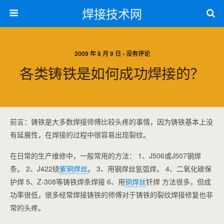
焊接技术网
2009 年 8 月 9 日 • 没有评论
各类铸铁是如何成功焊接的？
前言：铸铁是大多数焊接师傅比较头疼的事情，因为铸铁基本上没
有延展性，在焊接的过程中很容易出现裂纹。
在日常的生产维修中，一般常用的方法： 1、J506或J507钢焊
条。 2、J422绕
紫铜焊丝
。 3、用钢焊丝氩弧焊。 4、二氧化碳保
护焊 5、Z-308等铸铁焊条焊接 6、用
铜焊丝
钎焊 方法很多，但成
功率很低，很多经常焊接铸铁的师傅对于铸铁的裂纹焊接修复也非
常的头疼。