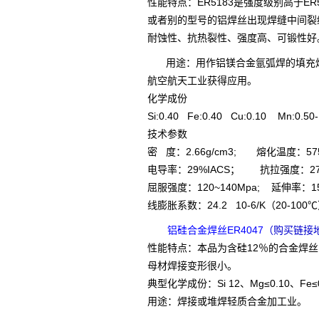
性能特点：ER5183是强度级别高于
或者别的型号的铝焊丝出现焊缝中间裂
耐蚀性、抗热裂性、强度高、可锻性好
用途：用作铝镁合金氩弧焊的填充
航空航天工业获得应用。
化学成份
Si:0.40 Fe:0.40 Cu:0.10 Mn:0.50
技术参数
密 度：2.66g/cm3; 熔化温度：57
电导率：29%IACS； 抗拉强度：275
屈服强度：120~140Mpa; 延伸率：15
线膨胀系数：24.2 10-6/K（20-100
铝硅合金焊丝ER4047
（购买链接
性能特点：本品为含硅12％的合金焊
母材焊接变形很小。
典型化学成份：Si 12、Mg≤0.10、Fe≤0
用途：焊接或堆焊轻质合金加工业。