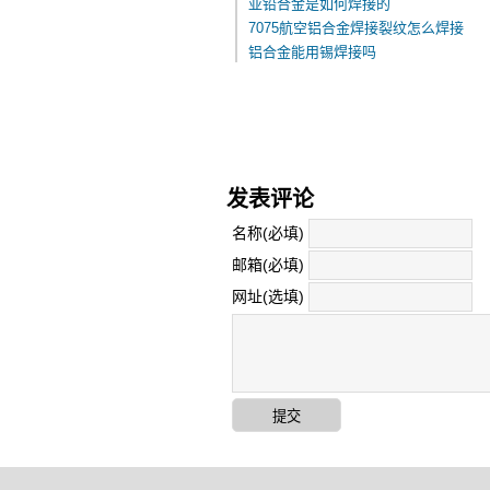
亚铅合金是如何焊接的
7075航空铝合金焊接裂纹怎么焊接
铝合金能用锡焊接吗
发表评论
名称(必填)
邮箱(必填)
网址
(选填)