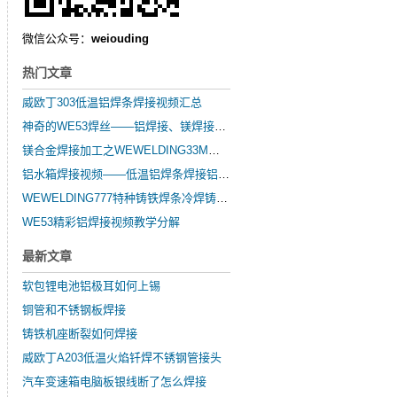
微信公众号：
weiouding
热门文章
威欧丁303低温铝焊条焊接视频汇总
神奇的WE53焊丝——铝焊接、镁焊接、锌焊接
镁合金焊接加工之WEWELDING33M镁合金焊丝的简要介绍
铝水箱焊接视频——低温铝焊条焊接铝水箱
WEWELDING777特种铸铁焊条冷焊铸铁发动机缸体基座
WE53精彩铝焊接视频教学分解
最新文章
软包锂电池铝极耳如何上锡
铜管和不锈钢板焊接
铸铁机座断裂如何焊接
威欧丁A203低温火焰钎焊不锈钢管接头
汽车变速箱电脑板银线断了怎么焊接