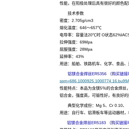
性能，在阳极处理后具有很好的颜色配
技术参数
密度：2.705g/cm3
熔化温度：646～657℃
电导率：容量法20℃时 O状态62%IAC
拉伸强度：69Mpa
屈服强度：28Mpa
延伸率：43%
用途：船舶、铁路机车、化学、食品、
铝镁合金焊丝ER5356 （购买链
spm=686.1000925.1000774.16.bu99
性能特点：本品为含镁5％的合金焊丝
铝合金，强度高，可锻性好，有良好的
典型化学成份：Mg 5、Cr 0.10、（Fe
用途：自行车、铝滑板车等运动器材，
铝镁合金焊丝ER5183 （购买链