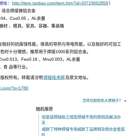
地址：
http://item.taobao.com/item.htm?id=20719052858
）
，适合焊接铸铝合金
04、Cu≤0.05 ，AL余量
器材 、模具、家具、容器、集装箱
%,有极好的抗腐蚀性能，很高的导热与导电性能，以及极好的可加工
色时十分理想，推荐用于焊接1000系列铝合金。
≤0.013、Fe≤0.18 、Mn≤0.003，AL余量
、食 品等行业。
版权所有。转载请注明
焊接技术网
及原文地址。
ld.com/?p=1780
怎样切割挖机大臂销子？
»
随机推荐
铝氩弧焊缺陷之成型焊缝不亮的原因及解决办
法
威欧丁特种焊接专用威欧丁品牌铜及铜合金氩弧
丝