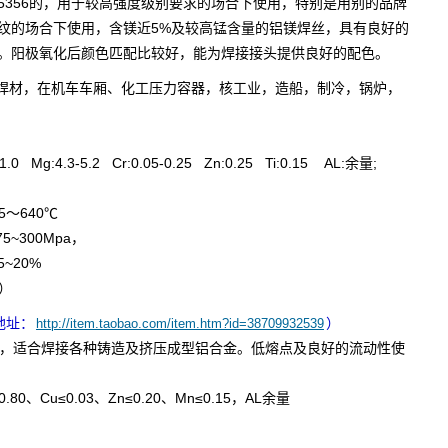
ER5356的，用于较高强度级别要求的场合下使用，特别是用别的品牌
纹的场合下使用，含镁近5%及较高锰含量的铝镁焊丝，具有良好的
。阳极氧化后颜色匹配比较好，能为焊接接头提供良好的配色。
焊材，在机车车厢、化工压力容器，核工业，造船，制冷，锅炉，
-1.0 Mg:4.3-5.2 Cr:0.05-0.25 Zn:0.25 Ti:0.15 AL:余量;
5～640℃
~300Mpa，
~20%
℃）
地址：
）
http://item.taobao.com/item.htm?id=38709932539
丝，适合焊接各种铸造及挤压成型铝合金。低熔点及良好的流动性使
.80、Cu≤0.03、Zn≤0.20、Mn≤0.15，AL余量