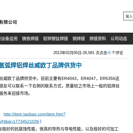
接设备运用
铸铁焊接
铝锌镁钛焊接
铜焊接
焊接资料
公司动态
2013年02月05日-26,581 次点击-
0
个评论
氩弧焊铝焊丝威欧丁品牌供货中
欧丁品牌供货中，目前主要有ER4043，ER4047，ER5356这
朋友可以联系一下右侧的联系方式，质量较之市场上一般的铝焊丝
服务来迎接市场。
：
http://item.taobao.com/item.htm?
VH&id=17734521036
）
%,有极好的抗腐蚀性能，很高的导热与导电性能，以及极好的可加工