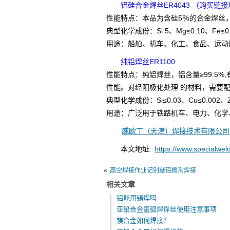
铝硅合金焊丝ER4043
（购买链接
性能特点：本品为含硅5％的合金焊丝
典型化学成份：Si 5、Mg≤0.10、Fe≤0.
用途：船舶、机车、化工、食品、运动
纯铝焊丝ER1100
性能特点：纯铝焊丝，铝含量≥99.5
性能。对经阳极化处理 的材料，需要配
典型化学成份：Si≤0.03、Cu≤0.002、Zn
用途：广泛用于铁路机车、电力、化学
威欧丁（天津）焊接技术有限公司
本文地址:
https://www.specialwe
«
高空焊接作业记别墅铝檐沟焊接
相关文章
铝能用锡焊吗
亚铅合金氩弧焊焊丝使用注意事项
镁合金如何焊接？