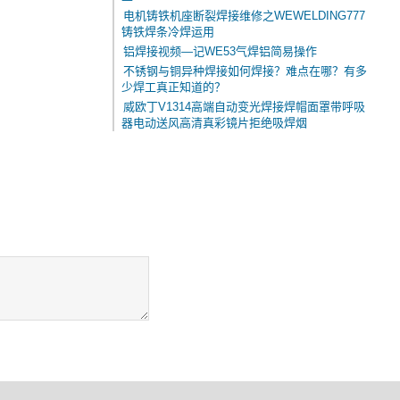
电机铸铁机座断裂焊接维修之WEWELDING777
铸铁焊条冷焊运用
铝焊接视频—记WE53气焊铝简易操作
不锈钢与铜异种焊接如何焊接？难点在哪？有多
少焊工真正知道的？
威欧丁V1314高端自动变光焊接焊帽面罩带呼吸
器电动送风高清真彩镜片拒绝吸焊烟