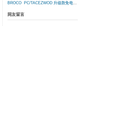
BROCO PC/TACEZWOD 升级款免电金属弧水陆两用便携切割器
网友留言