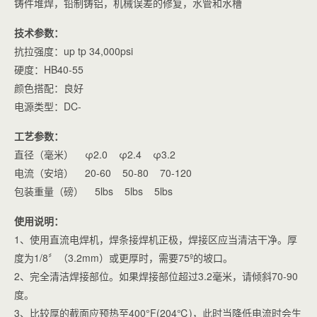
铸件堆焊，铅制铸铝，机械误差的修复，水管和水槽
技术参数：
抗拉强度：up tp 34,000psi
硬度：HB40-55
颜色搭配：良好
电源类型：DC-
工艺参数：
直径（毫米） φ2.0 φ2.4 φ3.2
电流（安培） 20-60 50-80 70-120
包装重量（磅） 5lbs 5lbs 5lbs
使用说明：
1、使用直流电焊机，焊条接焊机正极，焊接区应当清洁干净。厚
度为1/8〞（3.2mm）或更厚时，需要75º的坡口。
2、完全清洁焊接部位。如果焊接部位超过3.2毫米，请倾斜70-90
度。
3、比较厚的截面应预热至400°F(204℃)，此时当降低电流时会生