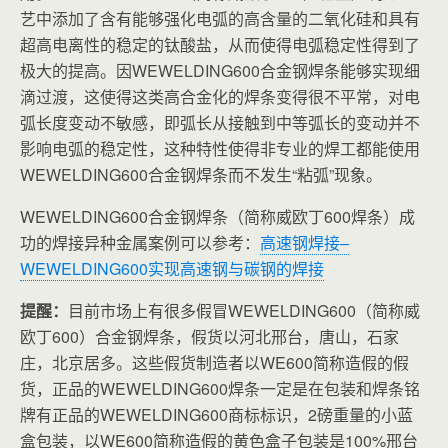
艺中添加了含有能够强化电弧的高含量的二氧化硅和具有
超高电离性的稳定的钛酸盐，从而使得电弧稳定性得到了
极大的提高。因
WEWELDING600合金钢焊条
能够实现细
滴过渡，这使得这类高合金化的焊条变得很不平常，对电
弧长度变动不敏感，即弧长从接触到中等弧长的变动并不
影响电弧的稳定性，这种特性使得非专业的焊工都能使用
WEWELDING600合金钢焊条而不发生“粘弧”现象。
WEWELDING600合金钢焊条（简称威欧丁600焊条）
成
功的焊接异种金属案例可以参考：
高速钢焊接–
WEWELDING600实现高速钢与碳钢的焊接
提醒：
目前市场上有很多假冒
WEWELDING
600（简称威
欧丁
600）合金钢焊条，假货以河北邢台，唐山，石家
庄，北京居多。这些假货制造者以WE600简称造假的假
货，正品的WEWELDING600焊条一定是在包装和焊条铭
牌有正品的WEWELDING600商标标识，2磅重量的小蓝
盒包装，以WE600简称造假的黄色盒子包装是100%邢台