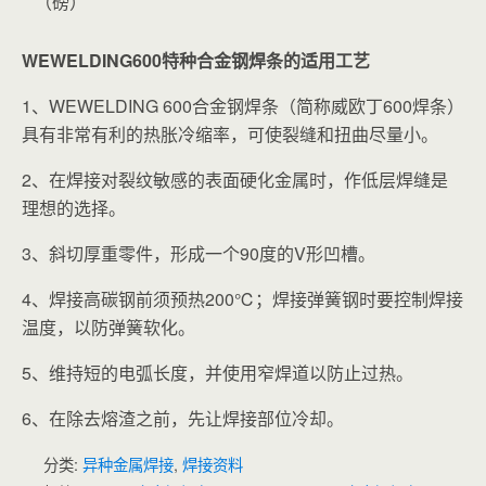
（磅）
WEWELDING600特种合金钢焊条的适用工艺
1、
WEWELDING 600合金钢焊条（简称威欧丁600焊条
）
具有非常有利的热胀冷缩率，可使裂缝和扭曲尽量小。
2、在焊接对裂纹敏感的表面硬化金属时，作低层焊缝是
理想的选择。
3、斜切厚重零件，形成一个90度的V形凹槽。
4、焊接高碳钢前须预热200℃；焊接弹簧钢时要控制焊接
温度，以防弹簧软化。
5、维持短的电弧长度，并使用窄焊道以防止过热。
6、在除去熔渣之前，先让焊接部位冷却。
分类:
异种金属焊接
,
焊接资料