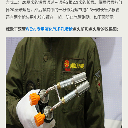
方式二：20厘米的短管通过三通拖2根2.3米的长管。将两根管各剪
掉20厘米短截，然后拿其中的一根作为短节拖2.3米的长管,2根管
还有两个枪头用电胶布缠在一起，防止气管别劲，如下图所示。
威欧丁双管
WE53专用液化气多孔喷枪
点火前和点火后的效果图：