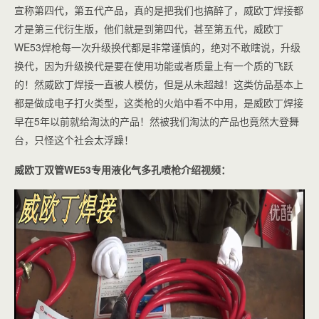
宣称第四代，第五代产品，真的是把我们也搞醉了，威欧丁焊接都
才是第三代衍生版，他们就是到第四代，甚至第五代，威欧丁
WE53焊枪每一次升级换代都是非常谨慎的，绝对不敢瞎说，升级
换代，因为升级换代是要在使用功能或者质量上有一个质的飞跃
的！然威欧丁焊接一直被人模仿，但是从未超越！这类仿品基本上
都是做成电子打火类型，这类枪的火焰中看不中用，是威欧丁焊接
早在5年以前就给淘汰的产品！然被我们淘汰的产品也竟然大登舞
台，只怪这个社会太浮躁！
威欧丁双管WE53专用液化气多孔喷枪介绍视频：