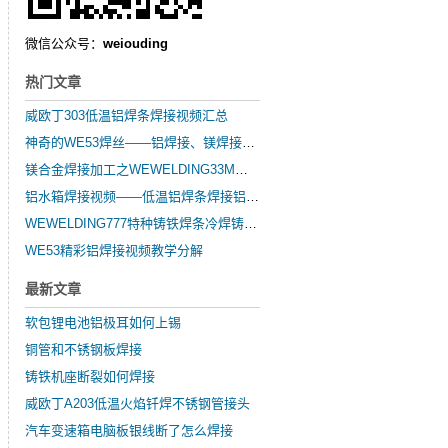
微信公众号：
weiouding
热门文章
威欧丁303低温铝焊条焊接视频汇总
神奇的WE53焊丝——铝焊接、镁焊接、锌焊接
镁合金焊接加工之WEWELDING33M镁合金焊丝的简要介绍
铝水箱焊接视频——低温铝焊条焊接铝水箱
WEWELDING777特种铸铁焊条冷焊铸铁发动机缸体基座
WE53精彩铝焊接视频教学分解
最新文章
软包锂电池铝极耳如何上锡
铜管和不锈钢板焊接
铸铁机座断裂如何焊接
威欧丁A203低温火焰钎焊不锈钢管接头
汽车变速箱电脑板银线断了怎么焊接