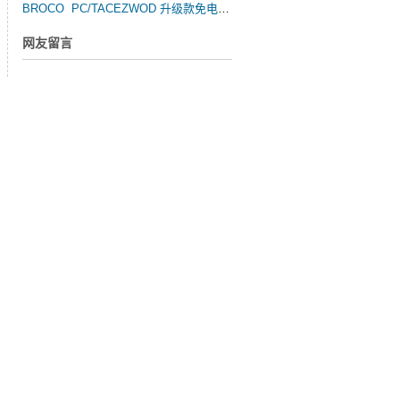
BROCO PC/TACEZWOD 升级款免电金属弧水陆两用便携切割器
网友留言