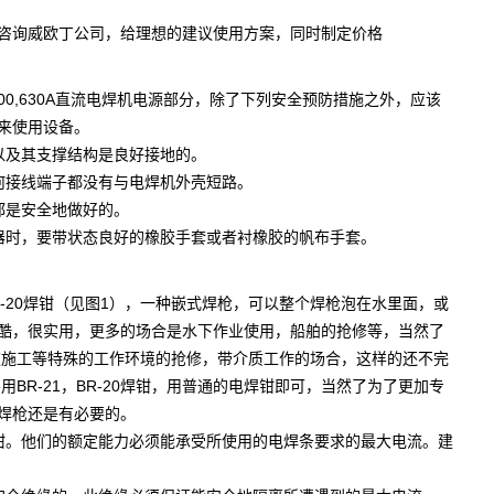
咨询威欧丁公司，给理想的建议使用方案，同时制定价格
500,630A直流电焊机电源部分，除了下列安全预防措施之外，应该
来使用设备。
以及其支撑结构是良好接地的。
何接线端子都没有与电焊机外壳短路。
都是安全地做好的。
器时，要带状态良好的橡胶手套或者衬橡胶的帆布手套。
BR-20焊钳（见图1），一种嵌式焊枪，可以整个焊枪泡在水里面，或
酷，很实用，更多的场合是水下作业使用，船舶的抢修等，当然了
道施工等特殊的工作环境的抢修，带介质工作的场合，这样的还不完
用BR-21，BR-20焊钳，用普通的电焊钳即可，当然了为了更加专
焊枪还是有必要的。
钳。他们的额定能力必须能承受所使用的电焊条要求的最大电流。建