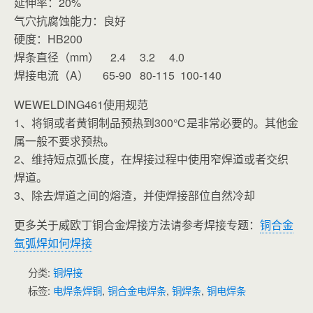
延伸率：20%
气穴抗腐蚀能力：良好
硬度：HB200
焊条直径（mm） 2.4 3.2 4.0
焊接电流（A） 65-90 80-115 100-140
WEWELDING461使用规范
1、将铜或者黄铜制品预热到300℃是非常必要的。其他金
属一般不要求预热。
2、维持短点弧长度，在焊接过程中使用窄焊道或者交织
焊道。
3、除去焊道之间的熔渣，并使焊接部位自然冷却
更多关于威欧丁铜合金焊接方法请参考焊接专题：
铜合金
氩弧焊如何焊接
分类:
铜焊接
标签:
电焊条焊铜
,
铜合金电焊条
,
铜焊条
,
铜电焊条